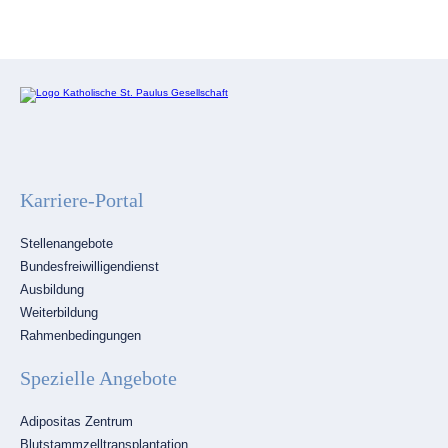
Karriere-Portal
Navigation
Stellenangebote
überspringen
Bundesfreiwilligendienst
Ausbildung
Weiterbildung
Rahmenbedingungen
Spezielle Angebote
Navigation
Adipositas Zentrum
überspringen
Blutstammzelltransplantation